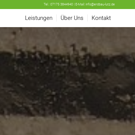
Tel.:
07175 3844940 | E-Mail:
info@erdbau-lutz.de
Leistungen
Über Uns
Kontakt