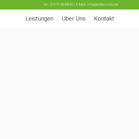
Tel.:
07175 3844940 | E-Mail:
info@erdbau-lutz.de
Leistungen
Über Uns
Kontakt